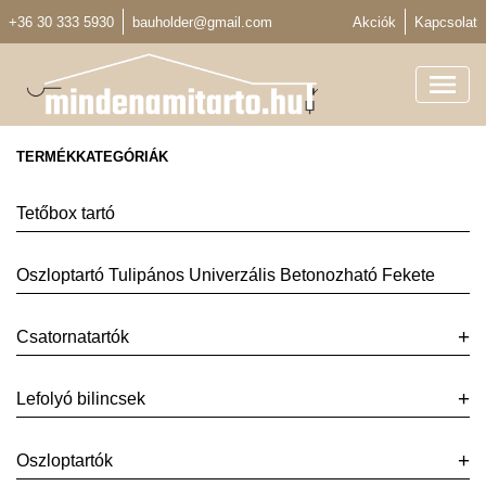
+36 30 333 5930
bauholder@gmail.com
Akciók
Kapcsolat
TERMÉKKATEGÓRIÁK
Tetőbox tartó
Oszloptartó Tulipános Univerzális Betonozható Fekete
Csatornatartók
Lefolyó bilincsek
Oszloptartók