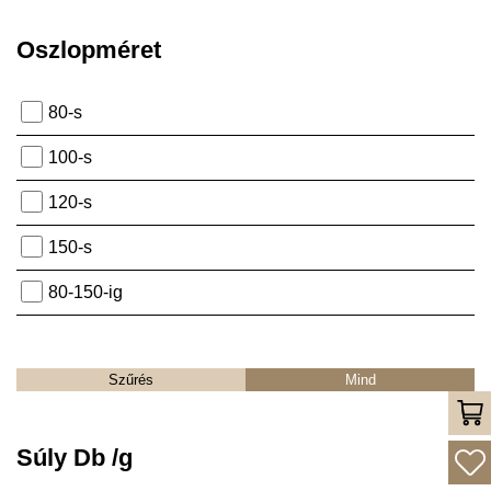
Oszlopméret
80-s
100-s
120-s
150-s
80-150-ig
Szűrés
Mind
Súly Db /g