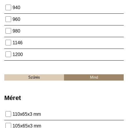
940
960
980
1146
1200
Szűrés
Mind
Méret
110x65x3 mm
105x65x3 mm