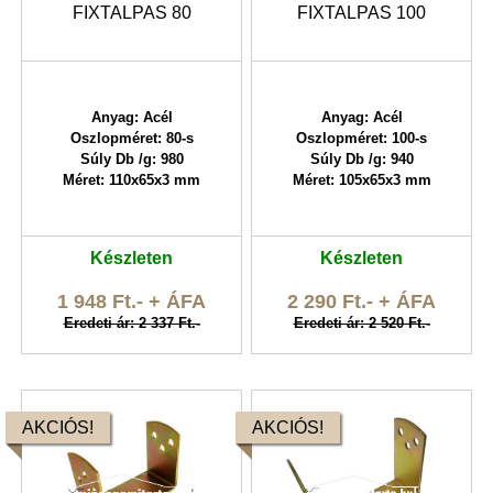
FIXTALPAS 80
FIXTALPAS 100
Anyag: Acél
Anyag: Acél
Oszlopméret: 80-s
Oszlopméret: 100-s
Súly Db /g: 980
Súly Db /g: 940
Méret: 110x65x3 mm
Méret: 105x65x3 mm
Készleten
Készleten
1 948 Ft.- + ÁFA
2 290 Ft.- + ÁFA
Eredeti ár: 2 337 Ft.-
Eredeti ár: 2 520 Ft.-
AKCIÓS!
AKCIÓS!