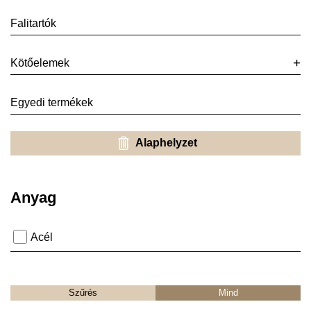
Falitartók
Kötőelemek
Egyedi termékek
Alaphelyzet
Anyag
Acél
Szűrés
Mind