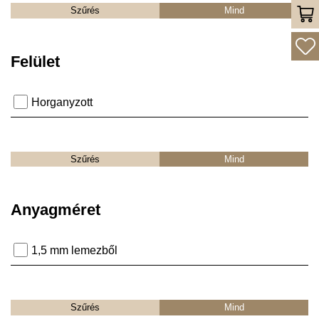
Szűrés
Mind
Felület
Horganyzott
Szűrés
Mind
Anyagméret
1,5 mm lemezből
Szűrés
Mind