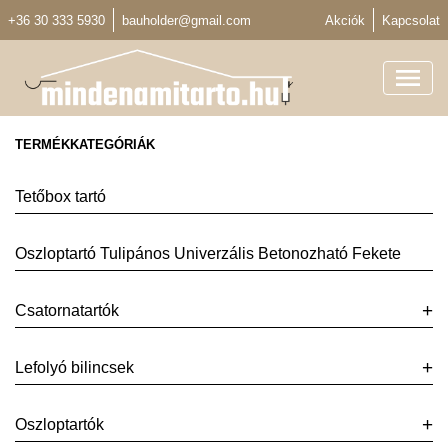
+36 30 333 5930
bauholder@gmail.com
Akciók
Kapcsolat
TERMÉKKATEGÓRIÁK
Tetőbox tartó
Oszloptartó Tulipános Univerzális Betonozható Fekete
Csatornatartók
Lefolyó bilincsek
Oszloptartók